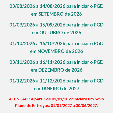
0
3
/0
8
/2026 a 1
4
/0
8
/2026 para iniciar o PGD
em
SETEMBRO
de 2026
01/0
9
/2026 a 15/0
9
/2026 para iniciar o PGD
em
OUTUBRO
de 2026
01/
10
/2026 a 1
6
/
10
/2026 para iniciar o PGD
em
NOVEMBRO
de 2026
0
3
/
11
/2026 a 1
6
/
11
/2026 para iniciar o PGD
em
DEZEMBRO
de 2026
01/
12
/2026 a 1
1
/
12
/2026 para iniciar o PGD
em
JANEIRO
de 202
7
ATENÇÃO! A partir de 01/0
1
/202
7
iniciará um novo
Plano de Entregas: 01/0
1
/202
7
a
30
/
06
/202
7
.