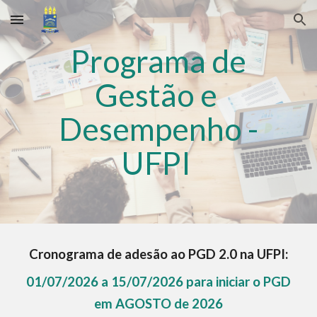
Skip to main content
Skip to navigation
Programa de
Gestão e
Desempenho -
UFPI
Cronograma de adesão ao PGD 2.0 na UFPI:
0
1
/0
7
/2026 a 15/0
7
/2026 para iniciar o PGD
em
AGOSTO
de 2026